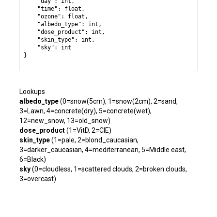
    "day": int,

    "time": float,

    "ozone": float,

    "albedo_type": int,

    "dose_product": int,

    "skin_type": int,

    "sky": int

}

Lookups
albedo_type
(0=snow(5cm), 1=snow(2cm), 2=sand,
3=Lawn, 4=concrete(dry), 5=concrete(wet),
12=new_snow, 13=old_snow)
dose_product
(1=VitD, 2=CIE)
skin_type
(1=pale, 2=blond_caucasian,
3=darker_caucasian, 4=mediterranean, 5=Middle east,
6=Black)
sky
(0=cloudless, 1=scattered clouds, 2=broken clouds,
3=overcast)