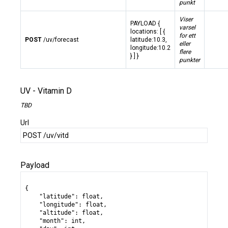
punkt
Viser
PAYLOAD {
varsel
locations: [ {
for ett
POST
/uv/forecast
latitude:10.3,
eller
longitude:10.2
flere
} ] }
punkter
UV - Vitamin D
TBD
Url
POST /uv/vitd
Payload
{

    "latitude": float,

    "longitude": float,

    "altitude": float,

    "month": int,
