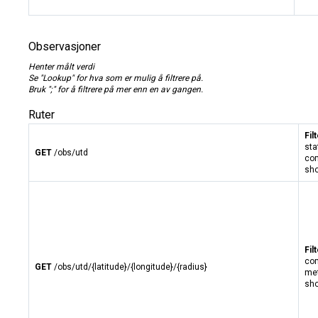
Observasjoner
Henter målt verdi
Se "Lookup" for hva som er mulig å filtrere på.
Bruk ";" for å filtrere på mer enn en av gangen.
Ruter
Fil
sta
GET
/obs/utd
com
sho
Fil
com
GET
/obs/utd/{latitude}/{longitude}/{radius}
met
sho