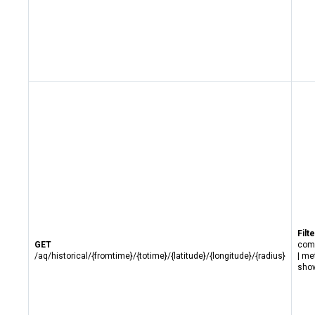
Filte
GET
com
/aq/historical/{fromtime}/{totime}/{latitude}/{longitude}/{radius}
| me
show