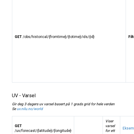
GET
/obs/historical/{fromtime}/{totime}/ids/{id}
Fil
UV - Varsel
Gir deg 3 dagers uv varsel basert på 1 grads grid for hele verden
Se
uv.nilu.no/world
Viser
GET
varsel
Eksem
/uv/forecast/{latitude}/{longitude}
for ett