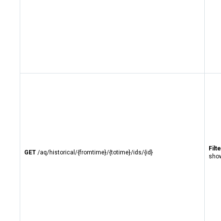
Filte
GET
/aq/historical/{fromtime}/{totime}/ids/{id}
show