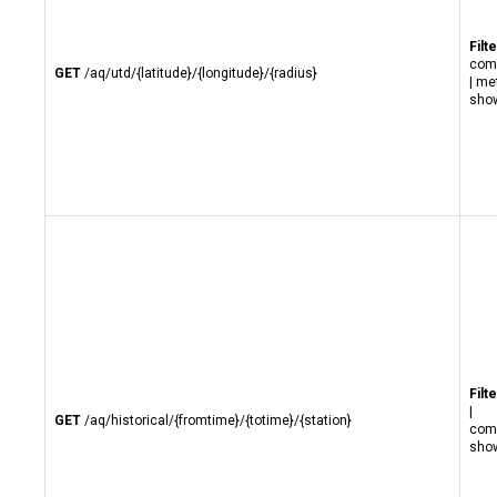
Filte
com
GET
/aq/utd/{latitude}/{longitude}/{radius}
| me
show
Filt
|
GET
/aq/historical/{fromtime}/{totime}/{station}
com
show