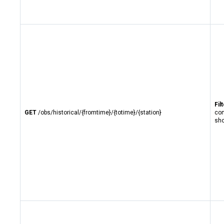
Fil
GET
/obs/historical/{fromtime}/{totime}/{station}
com
sho