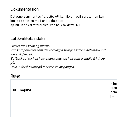
Dokumentasjon
Dataene som hentes fra dette API kan ikke modifiseres, men kan
brukes sammen med andre datasett.
api.nilu.no skal refereres til ved bruk av dette API.
Luftkvalitetsindeks
Henter målt verdi og indeks.
Kun komponenter som det er mulig å beregne luftkvalitetsindeks vil
være tilgjengelig.
Se "Lookup" for hva hver indeks betyr og hva som er mulig å filtrere
på.
Bruk ";" for å filtrere på mer enn en av gangen.
Ruter
Filt
stat
GET
/aq/utd
com
| sh